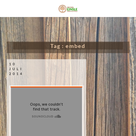
Tag :
embed
10
JULI
2014