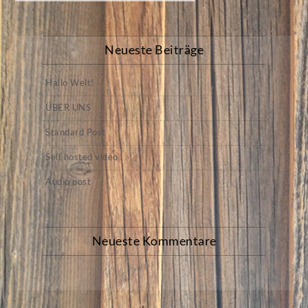
Neueste Beiträge
Hallo Welt!
ÜBER UNS
Standard Post
Self hosted video
Audio post
Neueste Kommentare